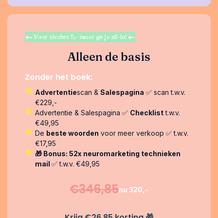
Voor slechts 5,- meer ga je all-in!
Alleen de basis
Zonder het boek:
Advertentie
scan &
Salespagina
✅ scan t.w.v.
€229,-
Advertentie & Salespagina ✅
Checklist
t.w.v.
€49,95
De
beste woorden
voor meer verkoop ✅ t.w.v.
€17,95
🎁 Bonus: 52x neuromarketing technieken
mail
✅ t.w.v. €49,95
€346,85
nu 320,-
Krijg €26,85 korting
🎁