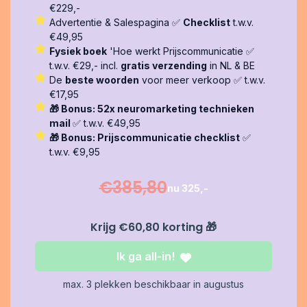
€229,-
Advertentie & Salespagina ✅
Checklist
t.w.v.
€49,95
Fysiek boek
'Hoe werkt Prijscommunicatie ✅
t.w.v. €29,- incl.
gratis verzending
in NL & BE
De
beste woorden
voor meer verkoop ✅ t.w.v.
€17,95
🎁 Bonus: 52x neuromarketing technieken
mail
✅ t.w.v. €49,95
🎁 Bonus: Prijscommunicatie checklist
✅
t.w.v. €9,95
€385,80
nu 325,-
Krijg €60,80 korting
🎁
Ik ga all-in!
max. 3 plekken beschikbaar in augustus