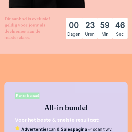
Dit aanbod is exclusief
00
23
59
46
geldig voor jouw als
deelnemer aan de
Dagen
Uren
Min
Sec
masterclass.
Beste keuze!
All-in bundel
Voor het beste & snelste resultaat:
Advertentie
scan &
Salespagina
✅ scan t.w.v.