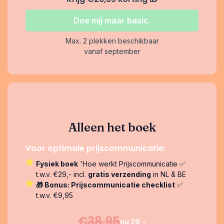
Doe mij maar basic.
Max. 2 plekken beschikbaar
vanaf september
Alleen het boek
Voor optimale prijscommunicatie:
Fysiek boek
'Hoe werkt Prijscommunicatie ✅
t.w.v. €29,- incl.
gratis verzending
in NL & BE
🎁 Bonus: Prijscommunicatie checklist
✅
t.w.v. €9,95
€38,95
nu 29,-