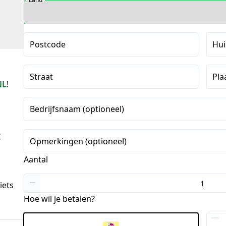
Postcode
Hu
Straat
Pla
NL
!
Bedrijfsnaam (optioneel)
€
Opmerkingen (optioneel)
Aantal
iets
Hoe wil je betalen?