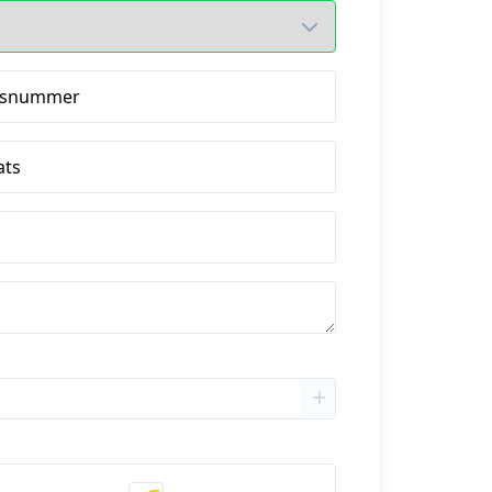
isnummer
ats