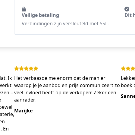
Veilige betaling
Dit 
Verbindingen zijn versleuteld met SSL.
at! Ik
Het verbaasde me enorm dat de manier
Lekker
werkt
waarop je je aanbod en prijs communiceert zo
boek g
ezen –
veel invloed heeft op de verkopen! Zeker een
Sann
e
aanrader.
Hoewel
Marijke
terie,
en
. En